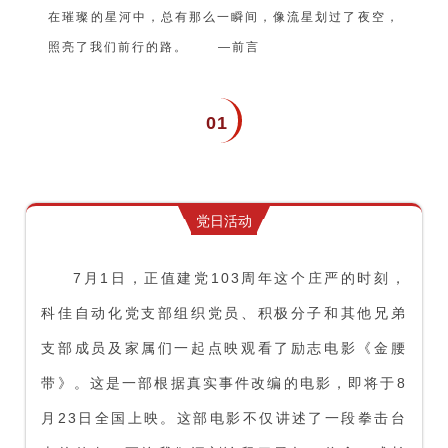
在璀璨的星河中，总有那么一瞬间，像流星划过了夜空，
照亮了我们前行的路。
—前言
01
党日活动
7月1日，正值建党103周年这个庄严的时刻，
科佳自动化党支部组织党员、积极分子和其他兄弟
支部成员及家属们一起点映观看了励志电影《金腰
带》。这是一部根据真实事件改编的电影，即将于8
月23日全国上映。这部电影不仅讲述了一段拳击台