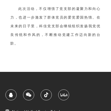
此次活动，不仅增强了党支部的凝聚力和向心
力，也进一步激发了群体党员的爱党爱国热情。在
未来的日子里，科佳党支部会继续组织发扬我党优
良传统和作风的，不断推动党建工作迈向新的台
阶。