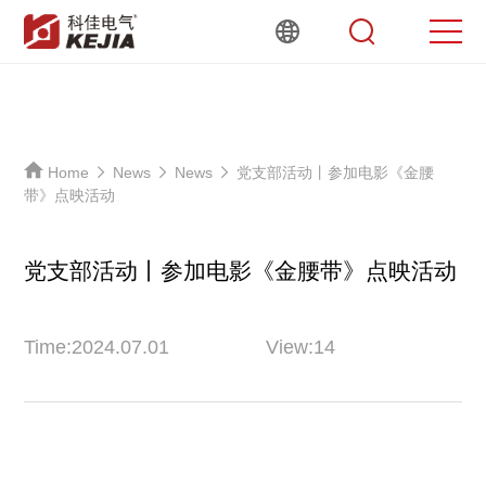
Home
News
News
党支部活动丨参加电影《金腰
带》点映活动
党支部活动丨参加电影《金腰带》点映活动
Time:2024.07.01
View:
14