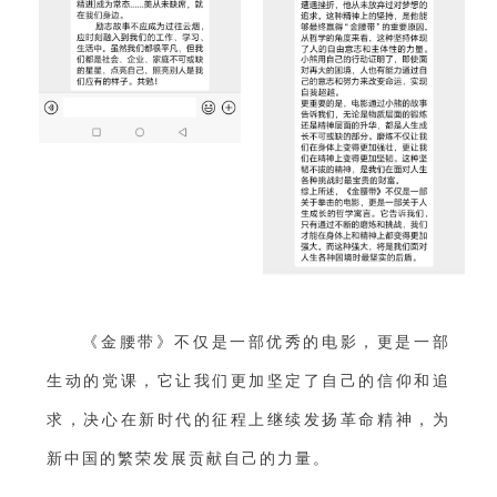
《金腰带》不仅是一部优秀的电影，更是一部
生动的党课，它让我们更加坚定了自己的信仰和追
求，决心在新时代的征程上继续发扬革命精神，为
新中国的繁荣发展贡献自己的力量。