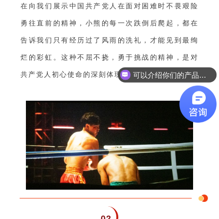
在向我们展示中国共产党人在面对困难时不畏艰险
勇往直前的精神，
小熊的每一次跌倒后爬起，都在
告诉我们只有经历过了风雨的洗礼，才能见到最绚
烂的彩虹。这种不屈不挠，勇于挑战的精神，是对
共产党人初心使命的深刻体现。
可以介绍你们的产品吗？
02