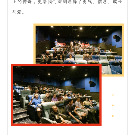
上的传奇，更给我们深刻诠释了勇气、信念、成长
与爱。