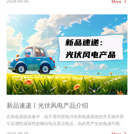
2024-09-06
More
新品速递丨光伏风电产品介绍
在风电系统设备中，由于受到雷电冲击和电源系统的开关操作而
引起感性或容性的耦合电压及过电压，由此而产生的电涌可能会
损坏风电模块和变流器等装置，这将给风电系统的运转造成严重
2024-09-05