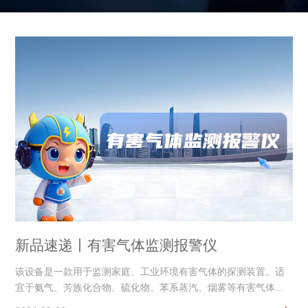
新品速递丨有害气体监测报警仪
该设备是一款用于监测家庭、工业环境有害气体的探测装置。适
宜于氨气、芳族化合物、硫化物、苯系蒸汽、烟雾等有害气体的
探测。