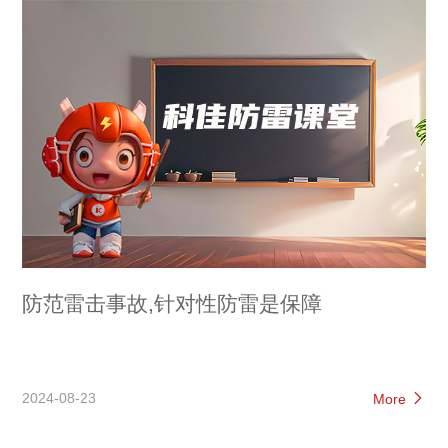
防范雷击事故,针对性防雷是保障
2024-08-23
More