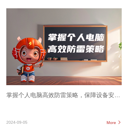
掌握个人电脑高效防雷策略，保障设备安全
无忧
2024-09-05
More