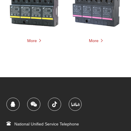
More
More
National Unified Service Telephone