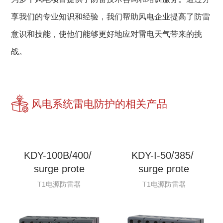
享我们的专业知识和经验，我们帮助风电企业提高了防雷
意识和技能，使他们能够更好地应对雷电天气带来的挑
战。
风电系统雷电防护的相关产品
KDY-100B/400/
KDY-I-50/385/
surge prote
surge prote
T1电源防雷器
T1电源防雷器