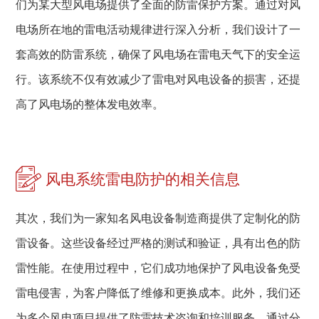
们为某大型风电场提供了全面的防雷保护方案。通过对风
电场所在地的雷电活动规律进行深入分析，我们设计了一
套高效的防雷系统，确保了风电场在雷电天气下的安全运
行。该系统不仅有效减少了雷电对风电设备的损害，还提
高了风电场的整体发电效率。
风电系统雷电防护的相关信息
其次，我们为一家知名风电设备制造商提供了定制化的防
雷设备。这些设备经过严格的测试和验证，具有出色的防
雷性能。在使用过程中，它们成功地保护了风电设备免受
雷电侵害，为客户降低了维修和更换成本。此外，我们还
为多个风电项目提供了防雷技术咨询和培训服务。通过分