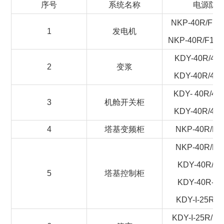
序号
系统名称
电源防
NKP-40R/F75
1
发电机
NKP-40R/F100
KDY-40R/44
2
变浆
KDY-40R/440
KDY- 40R/44
3
机舱开关柜
KDY-40R/440
4
塔基变频柜
NKP-40R/F7
NKP-40R/F7
KDY-40R/44
5
塔基控制柜
KDY-40R-D2
KDY-I-25R/7
KDY-I-25R/7