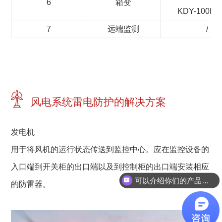
6
箱变
KDY-100R/7
7
远端监测
/
风电系统雷电防护的解决方案
发电机
用于将风机的运行状态传送到监控中心。应在监控设备的
入口端到开关柜的出口端以及到控制柜的出口端安装相应
可以介绍你们的产品吗？
的防雷器。