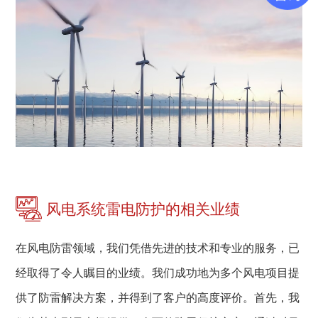
风电系统雷电防护的相关业绩
在风电防雷领域，我们凭借先进的技术和专业的服务，已
经取得了令人瞩目的业绩。我们成功地为多个风电项目提
供了防雷解决方案，并得到了客户的高度评价。首先，我