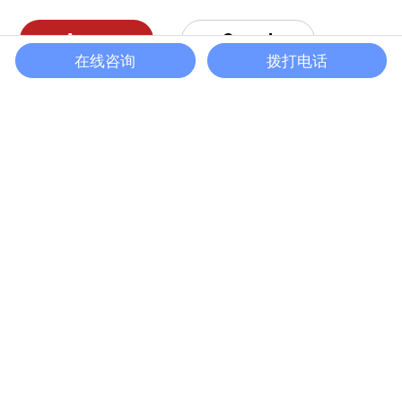
科佳诚瑞凭借不断研发的创新技术与产品，受邀参加本次大会，
Agree
Cancel
同会议现场的专家们一起探讨风电领域的技改难题，并提供实际
在线咨询
拨打电话
可操作的解决方案
2022-02-23
More
恭喜科佳电气再次荣获“苏州市五星级诚信